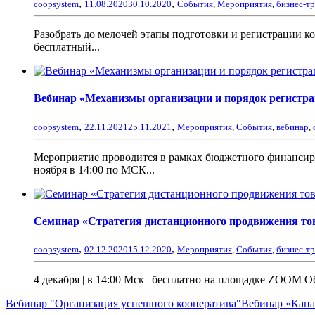
,
,
coopsystem
11.08.2020
30.10.2020
События
,
Мероприятия
,
бизнес-т
Разобрать до мелочей этапы подготовки и регистрации 
бесплатный...
Вебинар «Механизмы организации и порядок регистра
,
,
coopsystem
22.11.2021
25.11.2021
Мероприятия
,
События
,
вебинар
,
Мероприятие проводится в рамках бюджетного финансиро
ноября в 14:00 по МСК...
Семинар «Стратегия дистанционного продвижения тов
,
,
coopsystem
02.12.2020
15.12.2020
Мероприятия
,
События
,
бизнес-т
4 декабря | в 14:00 Мск | бесплатно на площадке ZOOM О
Вебинар "Организация успешного кооператива"
Вебинар «Кана