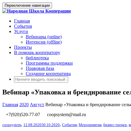
Переключение навигации
Главная
События
Услуги
Вебинары (online)
Интенсив (offline)
Проекты
В помощь кооператору
библиотека
Программы поддержки
Правовая база
Создание кооператива
Вебинар «Упаковка и брендирование се
Главная
2020
Август
Вебинар «Упаковка и брендирование сель
+7(920)520-77-07
coopsystem@mail.ru
,
,
coopsystem
12.08.2020
30.10.2020
События
,
Мероприятия
,
бизнес-тренер
,
в