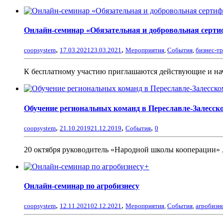
Онлайн-семинар «Обязательная и добровольная серти
,
,
coopsystem
17.03.2021
23.03.2021
Мероприятия
,
События
,
бизнес-т
К бесплатному участию приглашаются действующие и нач
Обучение региональных команд в Переславле-Залесск
,
,
,
coopsystem
21.10.2019
21.12.2019
События
0
20 октября руководитель «Народной школы кооперации» А
+
Онлайн-семинар по агробизнесу
,
,
coopsystem
12.11.2021
02.12.2021
Мероприятия
,
События
,
агробизн