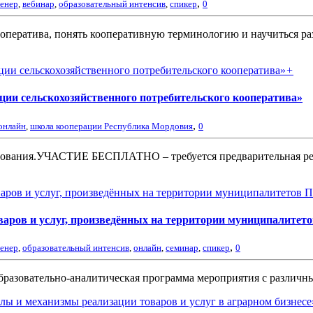
,
ренер
,
вебинар
,
образовательный интенсив
,
спикер
0
кооператива, понять кооперативную терминологию и научиться р
+
ции сельскохозяйственного потребительского кооператива»
,
онлайн
,
школа кооперации Республика Мордовия
0
вания.УЧАСТИЕ БЕСПЛАТНО – требуется предварительная регист
аров и услуг, произведённых на территории муниципалитето
,
ренер
,
образовательный интенсив
,
онлайн
,
семинар
,
спикер
0
бразовательно-аналитическая программа мероприятия с различных
лы и механизмы реализации товаров и услуг в аграрном бизнесе