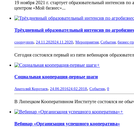
19 ноября 2021 г. стартует образовательный интенсив п
центром «Мой бизнес»...
Трёхдневный образовательный интенсив по агробизнес
,
,
coopsystem
24.11.2020
24.11.2020
Мероприятия
,
События
,
бизнес-т
Сегодня состоялся первый из пяти вебинаров образовате
+
Социальная кооперация-первые шаги
,
,
,
Анатолий Коротаев
24.06.2016
24.02.2018
События
0
В Липецком Кооперативном Институте состоялся не обычн
+
Вебинар «Организация успешного кооператива»