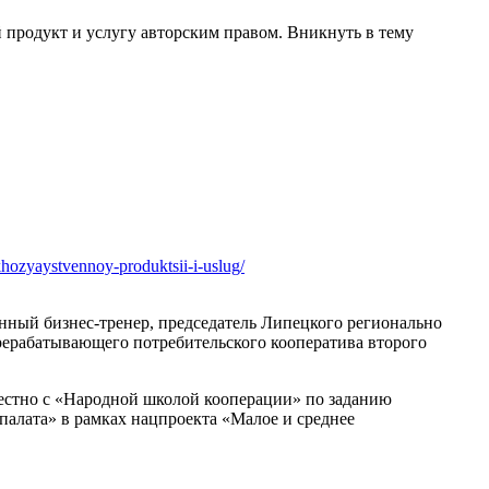
й продукт и услугу авторским правом. Вникнуть в тему
khozyaystvennoy-produktsii-i-uslug/
нный бизнес-тренер, председатель Липецкого регионально
рерабатывающего потребительского кооператива второго
естно с «Народной школой кооперации» по заданию
алата» в рамках нацпроекта «Малое и среднее