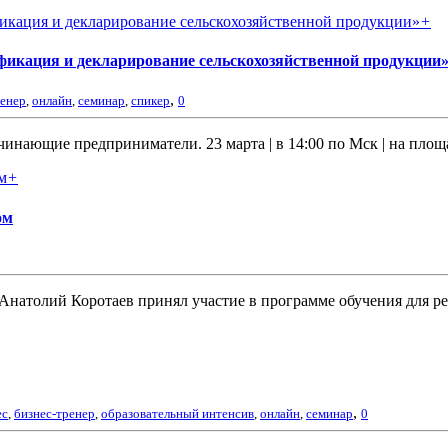
+
фикация и декларирование сельскохозяйственной продукции
,
ренер
,
онлайн
,
семинар
,
спикер
0
инающие предприниматели. 23 марта | в 14:00 по Мск | на пло
+
ом
натолий Коротаев принял участие в программе обучения для ре
,
ес
,
бизнес-тренер
,
образовательный интенсив
,
онлайн
,
семинар
0