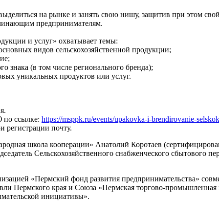
выделиться на рынке и занять свою нишу, защитив при этом сво
начинающим предпринимателям.
дукции и услуг» охватывает темы:
основных видов сельскохозяйственной продукции;
ие;
о знака (в том числе регионального бренда);
вых уникальных продуктов или услуг.
я.
 по ссылке:
https://msppk.ru/events/upakovka-i-brendirovanie-selsko
и регистрации почту.
Народная школа кооперации» Анатолий Коротаев (сертифицирова
седатель Сельскохозяйственного снабженческого сбытового пе
низацией «Пермский фонд развития предпринимательства» совм
ли Пермского края и Союза «Пермская торгово-промышленная п
имательской инициативы».