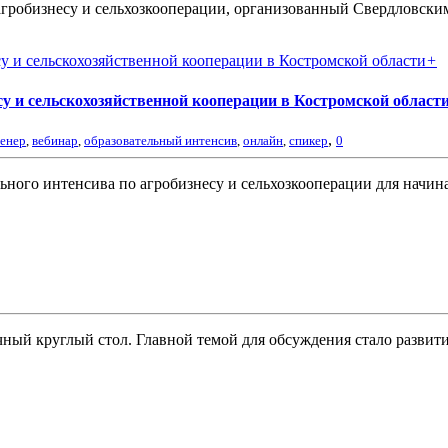
о агробизнесу и сельхозкооперации, организованный Свердловс
+
у и сельскохозяйственной кооперации в Костромской област
,
ренер
,
вебинар
,
образовательный интенсив
,
онлайн
,
спикер
0
льного интенсива по агробизнесу и сельхозкооперации для начи
ый круглый стол. Главной темой для обсуждения стало развити