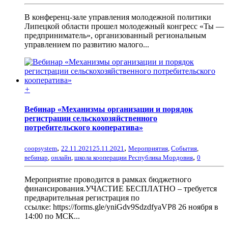
В конференц-зале управления молодежной политики
Липецкой области прошел молодежный конгресс «Ты —
предприниматель», организованный региональным
управлением по развитию малого...
+
Вебинар «Механизмы организации и порядок
регистрации сельскохозяйственного
потребительского кооператива»
,
,
coopsystem
22.11.2021
25.11.2021
Мероприятия
,
События
,
,
вебинар
,
онлайн
,
школа кооперации Республика Мордовия
0
Мероприятие проводится в рамках бюджетного
финансирования.УЧАСТИЕ БЕСПЛАТНО – требуется
предварительная регистрация по
ссылке: https://forms.gle/yniGdv9SdzdfyaVP8 26 ноября в
14:00 по МСК...