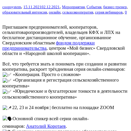
,
,
coopsystem
15.11.2021
02.12.2021
Мероприятия
,
События
,
бизнес-тренер
,
,
образовательный интенсив
,
онлайн
,
сельхозкооператив
,
серия вебинаров
0
Приглашаем предпринимателей, кооператоров,
сельхозтоваропроизводителей, владельцев КФХ и ЛПХ на
бесплатное дистанционное обучение, организованное
Свердловским областным
фондом поддержки
предпринимательства
, центром «Мой бизнес» Свердловской
области и «Народной школой кооперации».
Всё, что требуется знать и понимать при создании и развитии
кооператива, раскроет трёхдневная серия онлайн-семинаров:
«Кооперация. Просто о сложном»
«Организация и регистрация сельскохозяйственного
кооператива»
«Юридические и бухгалтерские тонкости в деятельности
сельскохозяйственного кооператива»
22, 23 и 24 ноября | бесплатно на площадке ZOOM
Основной спикер всей серии онлайн-
семинаров:
Анатолий Коротаев
.