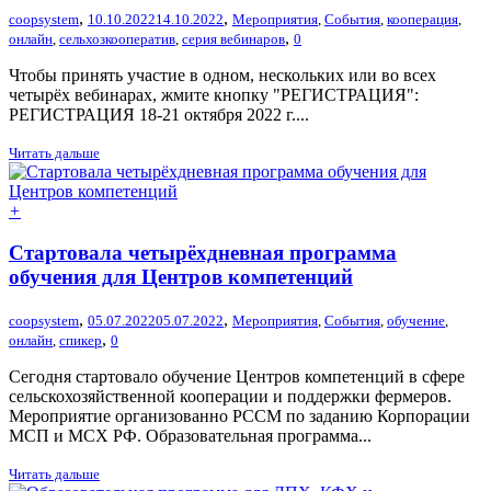
,
,
coopsystem
10.10.2022
14.10.2022
Мероприятия
,
События
,
кооперация
,
,
онлайн
,
сельхозкооператив
,
серия вебинаров
0
Чтобы принять участие в одном, нескольких или во всех
четырёх вебинарах, жмите кнопку "РЕГИСТРАЦИЯ":
РЕГИСТРАЦИЯ 18-21 октября 2022 г....
Читать дальше
+
Стартовала четырёхдневная программа
обучения для Центров компетенций
,
,
coopsystem
05.07.2022
05.07.2022
Мероприятия
,
События
,
обучение
,
,
онлайн
,
спикер
0
Сегодня стартовало обучение Центров компетенций в сфере
сельскохозяйственной кооперации и поддержки фермеров.
Мероприятие организованно РССМ по заданию Корпорации
МСП и МСХ РФ. Образовательная программа...
Читать дальше