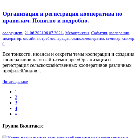
+
Организация и регистрация кооператива по
правилам. Понятно и подробно.
,
,
coopsystem
21.06.2021
06.07.2021
Мероприятия
,
События
,
кооперация
,
,
модератор
,
онлайн
,
потребкооперация
,
сельхозкооператив
,
семинар
,
спикер
0
Все тонкости, нюансы и секреты темы кооперации и создания
кооперативов на онлайн-семинаре «Организация и
регистрация сельскохозяйственных кооперативов различных
профилей/видов...
Читать дальше
1
2
3
4
»
Группа Вконтакте