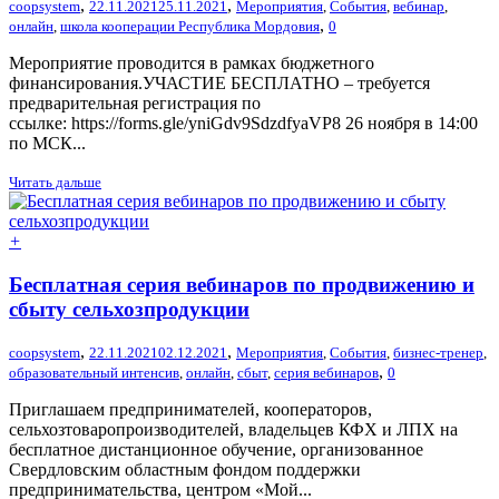
,
,
coopsystem
22.11.2021
25.11.2021
Мероприятия
,
События
,
вебинар
,
,
онлайн
,
школа кооперации Республика Мордовия
0
Мероприятие проводится в рамках бюджетного
финансирования.УЧАСТИЕ БЕСПЛАТНО – требуется
предварительная регистрация по
ссылке: https://forms.gle/yniGdv9SdzdfyaVP8 26 ноября в 14:00
по МСК...
Читать дальше
+
Бесплатная серия вебинаров по продвижению и
сбыту сельхозпродукции
,
,
coopsystem
22.11.2021
02.12.2021
Мероприятия
,
События
,
бизнес-тренер
,
,
образовательный интенсив
,
онлайн
,
сбыт
,
серия вебинаров
0
Приглашаем предпринимателей, кооператоров,
сельхозтоваропроизводителей, владельцев КФХ и ЛПХ на
бесплатное дистанционное обучение, организованное
Свердловским областным фондом поддержки
предпринимательства, центром «Мой...