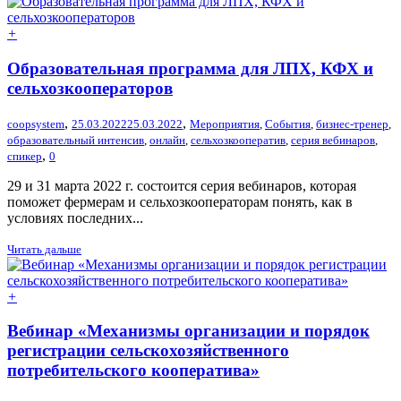
+
Образовательная программа для ЛПХ, КФХ и
сельхозкооператоров
,
,
coopsystem
25.03.2022
25.03.2022
Мероприятия
,
События
,
бизнес-тренер
,
образовательный интенсив
,
онлайн
,
сельхозкооператив
,
серия вебинаров
,
,
спикер
0
29 и 31 марта 2022 г. состоится серия вебинаров, которая
поможет фермерам и сельхозкооператорам понять, как в
условиях последних...
Читать дальше
+
Вебинар «Механизмы организации и порядок
регистрации сельскохозяйственного
потребительского кооператива»