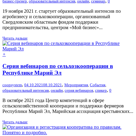
,
бизнес-тренер
,
образовательный интенсив
,
онлайн
,
семинар
0
19 ноября 2021 г. стартует образовательный интенсив по
агробизнесу и сельхозкооперации, организованный
Свердловским областным фондом поддержки
предпринимательства, центром «Мой бизнес»...
Читать дальше
+
Серия вебинаров по сельхозкооперации в
Республике Марий Эл
,
,
coopsystem
04.10.2021
08.10.2021
Мероприятия
,
События
,
,
образовательный интенсив
,
онлайн
,
серия вебинаров
,
спикер
0
В октябре 2021 года Центр компетенций в сфере
сельскохозяйственной кооперации и поддержки фермеров
Республики Марий Эл, Марийская ассоциация крестьянских...
Читать дальше