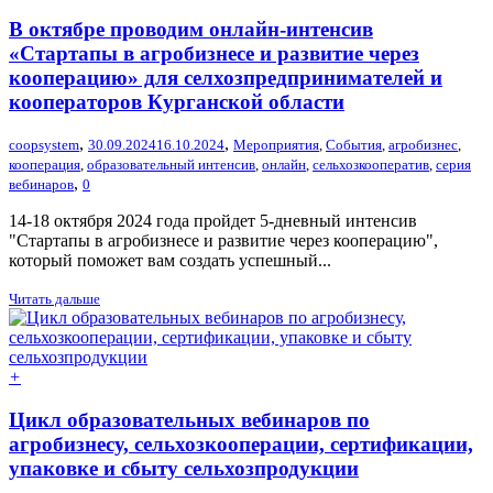
В октябре проводим онлайн-интенсив
«Стартапы в агробизнесе и развитие через
кооперацию» для селхозпредпринимателей и
кооператоров Курганской области
,
,
coopsystem
30.09.2024
16.10.2024
Мероприятия
,
События
,
агробизнес
,
кооперация
,
образовательный интенсив
,
онлайн
,
сельхозкооператив
,
серия
,
вебинаров
0
14-18 октября 2024 года пройдет 5-дневный интенсив
"Стартапы в агробизнесе и развитие через кооперацию",
который поможет вам создать успешный...
Читать дальше
+
Цикл образовательных вебинаров по
агробизнесу, сельхозкооперации, сертификации,
упаковке и сбыту сельхозпродукции