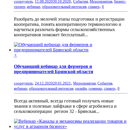
,
,
coopsystem
11.08.2020
30.10.2020
События
,
Мероприятия
,
бизнес-
,
тренер
,
вебинар
,
образовательный интенсив
,
спикер
0
Разобрать до мелочей этапы подготовки и регистрации
кооператива, понять кооперативную терминологию и
научиться различать формы сельскохозяйственных
кооперативов поможет бесплатный...
+
Обучающий вебинар для фермеров и
предпринимателей Брянской области
,
,
coopsystem
24.12.2020
20.01.2021
Мероприятия
,
События
,
,
вебинар
,
образовательный интенсив
,
онлайн
,
семинар
,
спикер
0
Всегда активный, всегда готовый получать новые
знания и полезные лайфхаки в сфере агробизнеса и
сельхозкооперации регион 32 - Брянская...