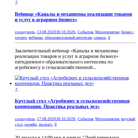
+
Вебинар «Каналы и механизмы реализации товаров
и услуг в аграрном бизнесе»
,
,
coopsystem
13.08.2020
30.10.2020
События
,
Мероприятия
,
бизнес-
,
тренер
,
вебинар
,
образовательный интенсив
,
спикер
0
Заключительный вебинар «Каналы и механизмы
реализации товаров и услуг в аграрном бизнесе»
пятидневного образовательного интенсива по
агробизнесу и сельскохозяйственной...
+
Круглый стол «Агробизнес и сельскохозяйственная
кооперация. Практика реальных дел»
,
,
coopsystem
17.08.2020
30.10.2020
События
,
Мероприятия
,
круглый
,
стол
,
онлайн
,
эксперт
0
20 августа в 14:00 мск в рамках "Дней пермского