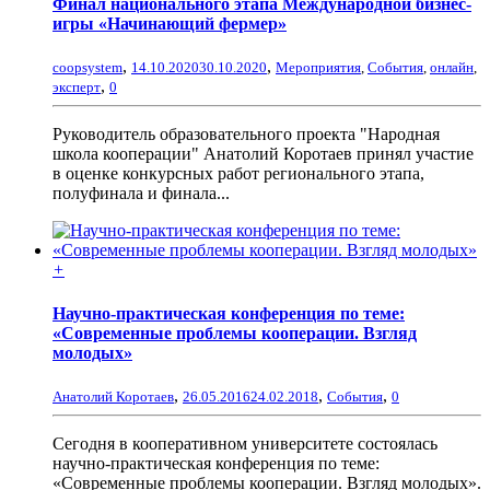
Финал национального этапа Международной бизнес-
игры «Начинающий фермер»
,
,
coopsystem
14.10.2020
30.10.2020
Мероприятия
,
События
,
онлайн
,
,
эксперт
0
Руководитель образовательного проекта "Народная
школа кооперации" Анатолий Коротаев принял участие
в оценке конкурсных работ регионального этапа,
полуфинала и финала...
+
Научно-практическая конференция по теме:
«Современные проблемы кооперации. Взгляд
молодых»
,
,
,
Анатолий Коротаев
26.05.2016
24.02.2018
События
0
Сегодня в кооперативном университете состоялась
научно-практическая конференция по теме:
«Современные проблемы кооперации. Взгляд молодых».