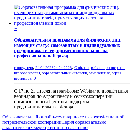
+
Образовательная программа для физических лиц,
имеющих статус самозанятых и индивидуальных
предпринимателей, применяющих налог на
профессиональный доход
,
,
coopsystem
24.04.2023
24.04.2023
События
,
вебинар
,
кооператив
второго уровня
,
образовательный интенсив
,
самозанятые
,
серия
,
вебинаров
0
С 17 по 21 апреля на платформе Webinar.ru прошёл цикл
вебинаров по Агробизнесу и сельхозкооперации,
организованный Центром поддержки
предпринимательства Фонда...
Образовательный онлайн-семинар по сельскохозяйственной
потребительской кооперации
Серия образовательно-
аналитических мероприятий по развитию