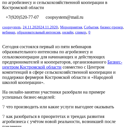
по агробизнесу и сельскохозяйственной кооперации в
Костромской области
+7(920)520-77-07
coopsystem@mail.ru
,
,
coopsystem
24.11.2020
24.11.2020
Мероприятия
,
События
,
бизнес-тренер
,
,
вебинар
,
образовательный интенсив
,
онлайн
,
спикер
0
Сегодня состоялся первый из пяти вебинаров
образовательного интенсива по агробизнесу и
сельхозкооперации для начинающих и действующих
предпринимателей и кооператоров, организованного
Бизнес-
центром Костромской области
совместно с Центром
компетенций в сфере сельскохозяйственной кооперации и
поддержки фермеров Костромской области и «Народной
школой кооперации».
На онлайн-занятии участники разобрали на примере
успешных бизнес-моделей:
❔ что производить или какие услуги выгоднее оказывать
❔ как разобраться в приоритетах и трендах развития
агробизнеса с учётом новой реальности, возникшей после
пандемии