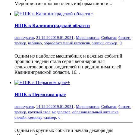
Мероприятие прошло очень информативно и...
+
НШК в Калининградской области
,
,
coopsystem
21.12.2020
19.01.2021
Мероприятия
,
События
,
бизнес-
,
тренер
,
вебинар
,
образовательный интенсив
,
онлайн
,
спикер
0
Одним из наиболее масштабных и важных событий
прошлой недели стала серия вебинаров для
сельхозтоваропроизводителей и предпринимателей
Калининградской области. 16...
+
НШК в Пермском крае
,
,
coopsystem
14.12.2020
19.01.2021
Мероприятия
,
События
,
бизнес-
тренер
,
круглый стол
,
модератор
,
образовательный интенсив
,
,
онлайн
,
семинар
,
спикер
0
Одним из крупных событий начала декабря для