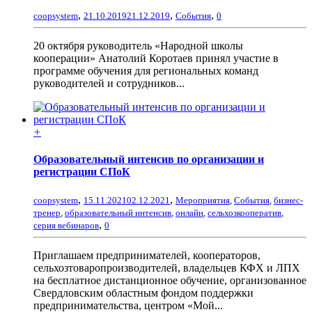
,
,
,
coopsystem
21.10.2019
21.12.2019
События
0
20 октября руководитель «Народной школы
кооперации» Анатолий Коротаев принял участие в
программе обучения для региональных команд
руководителей и сотрудников...
+
Образовательный интенсив по организации и
регистрации СПоК
,
,
coopsystem
15.11.2021
02.12.2021
Мероприятия
,
События
,
бизнес-
тренер
,
образовательный интенсив
,
онлайн
,
сельхозкооператив
,
,
серия вебинаров
0
Приглашаем предпринимателей, кооператоров,
сельхозтоваропроизводителей, владельцев КФХ и ЛПХ
на бесплатное дистанционное обучение, организованное
Свердловским областным фондом поддержки
предпринимательства, центром «Мой...