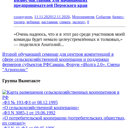
Бизнес-наставник для начинающих
предпринимателей Пермского края
,
,
coopsystem
11.11.2020
12.11.2020
Мероприятия
,
События
,
бизнес-
,
тренер
,
вебинар
,
наставник
,
спикер
,
эксперт
0
«Очень надеюсь, что и в этот раз среди участников моей
команды будет немало целеустремлённых и толковых,»
— поделился Анатолий...
Второй обучающий семинар для центров компетенций в
сфере сельскохозяйственной кооперации и поддержки
фермеров субъектов РФ
Самара. Форум «iВолга 2.0». Смена
"Агрополис"
Группа Вконтакте
-ФЗ № 193-ФЗ от 08.12.1995
«О сельскохозяйственной кооперации»
-ФЗ N 3085-1 от 19.06.1992
«О потребительской кооперации (потребительских обществах,
их союзах)»