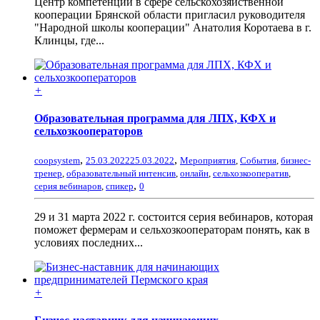
Центр компетенций в сфере сельскохозяйственной
кооперации Брянской области пригласил руководителя
"Народной школы кооперации" Анатолия Коротаева в г.
Клинцы, где...
+
Образовательная программа для ЛПХ, КФХ и
сельхозкооператоров
,
,
coopsystem
25.03.2022
25.03.2022
Мероприятия
,
События
,
бизнес-
тренер
,
образовательный интенсив
,
онлайн
,
сельхозкооператив
,
,
серия вебинаров
,
спикер
0
29 и 31 марта 2022 г. состоится серия вебинаров, которая
поможет фермерам и сельхозкооператорам понять, как в
условиях последних...
+