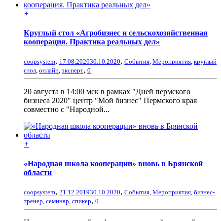
+
Круглый стол «Агробизнес и сельскохозяйственная
кооперация. Практика реальных дел»
,
,
coopsystem
17.08.2020
30.10.2020
События
,
Мероприятия
,
круглый
,
стол
,
онлайн
,
эксперт
0
20 августа в 14:00 мск в рамках "Дней пермского
бизнеса 2020" центр "Мой бизнес" Пермского края
совместно с "Народной...
+
«Народная школа кооперации» вновь в Брянской
области
,
,
coopsystem
21.12.2019
30.10.2020
События
,
Мероприятия
,
бизнес-
,
тренер
,
семинар
,
спикер
0