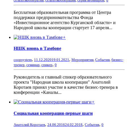
сельхозкооператив
,
сельхозкооперация
,
серия вебинаров
0
Бесплатная образовательная программа от Центра
поддержки предпринимательства Фонда
«Инвестиционное агентство Курганской области» и
Народной школы кооперации стартует 17 апреля...
+
НШК вновь в Тамбове
,
,
coopsystem
11.12.2020
19.01.2021
Мероприятия
,
События
,
бизнес-
,
тренер
,
семинар
,
спикер
0
Руководитель и главный спикер образовательного
проекта "Народная школа кооперации" Анатолий
Коротаев принял участие в качестве бизнес-тренера в
конференции «Каналы...
+
Социальная кооперация-первые шаги
,
,
,
Анатолий Коротаев
24.06.2016
24.02.2018
События
0