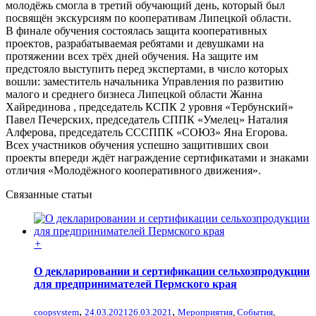
молодёжь смогла в третий обучающий день, который был
посвящён экскурсиям по кооперативам Липецкой области.
В финале обучения состоялась защита кооперативных
проектов, разрабатываемая ребятами и девушками на
протяжении всех трёх дней обучения. На защите им
предстояло выступить перед экспертами, в число которых
вошли: заместитель начальника Управления по развитию
малого и среднего бизнеса Липецкой области Жанна
Хайрединова , председатель КСПК 2 уровня «Тербунский»
Павел Печерских, председатель СППК «Умелец» Наталия
Алферова, председатель СССППК «СОЮЗ» Яна Егорова.
Всех участников обучения успешно защитивших свои
проекты впереди ждёт награждение сертификатами и знаками
отличия «Молодёжного кооперативного движения».
Связанные статьи
+
О декларировании и сертификации сельхозпродукции
для предпринимателей Пермского края
,
,
coopsystem
24.03.2021
26.03.2021
Мероприятия
,
События
,