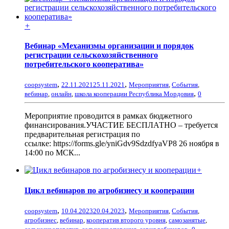
+
Вебинар «Механизмы организации и порядок
регистрации сельскохозяйственного
потребительского кооператива»
,
,
coopsystem
22.11.2021
25.11.2021
Мероприятия
,
События
,
,
вебинар
,
онлайн
,
школа кооперации Республика Мордовия
0
Мероприятие проводится в рамках бюджетного
финансирования.УЧАСТИЕ БЕСПЛАТНО – требуется
предварительная регистрация по
ссылке: https://forms.gle/yniGdv9SdzdfyaVP8 26 ноября в
14:00 по МСК...
+
Цикл вебинаров по агробизнесу и кооперации
,
,
coopsystem
10.04.2023
20.04.2023
Мероприятия
,
События
,
агробизнес
,
вебинар
,
кооператив второго уровня
,
самозанятые
,
,