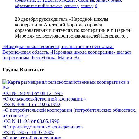
coopsystem
23.12.2019
30.10.2020
События
,
бизнес-тренер
,
,
образовательный интенсив
,
семинар
,
спикер
0
23 декабря руководитель «Народной школы
кооперации» Анатолий Коротаев провёл
образовательный интенсив по кооперации в г. Нарьян-
Маре для сельхозтоваропроизводителей Ненецкого...
«Народная школа кооперации» шагает по регионам.
Воронежская область.
«Народная школа кооперации» шагает
по регионам. Республика Марий Эл.
Группа Вконтакте
-ФЗ № 193-ФЗ от 08.12.1995
«О сельскохозяйственной кооперации»
-ФЗ N 3085-1 от 19.06.1992
«О потребительской кооперации (потребительских обществах,
их союзах)»
-ФЗ N 41-ФЗ от 08.05.1996
«О производственных кооперативах»
-ФЗ N 190 от 18.07.2009
«О кредитной кооперации»