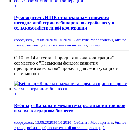
+
Руководитель НШК стал главным спикером
пятидневной серии вебинаров по агробизнесу и
сельскохозяйственной кооперации
,
,
coopsystem
15.08.2020
30.10.2020
События
,
Мероприятия
,
бизнес-
,
тренер
,
вебинар
,
образовательный интенсив
,
спикер
0
С 10 по 14 августа "Народная школа кооперации"
совместно с "Пермским фондом развития
предпринимательства" провели для действующих и
начинающих...
+
Вебинар «Каналы и механизмы реализации товаров
и услуг в аграрном бизнесе»
,
,
coopsystem
13.08.2020
30.10.2020
События
,
Мероприятия
,
бизнес-
,
тренер
,
вебинар
,
образовательный интенсив
,
спикер
0