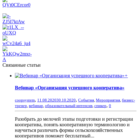
Связанные статьи
+
Вебинар «Организация успешного кооператива»
,
,
coopsystem
11.08.2020
30.10.2020
События
,
Мероприятия
,
бизнес-
,
тренер
,
вебинар
,
образовательный интенсив
,
спикер
0
Разобрать до мелочей этапы подготовки и регистрации
кооператива, понять кооперативную терминологию и
научиться различать формы сельскохозяйственных
кооперативов поможет бесплатный...