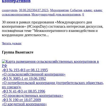
кооперативов
,
,
coopsystem
30.06.2023
04.07.2023
Мероприятия
,
События
,
альянс
,
альянс
,
сельхозкооперативов
,
Международный день кооперативов
0
30 июня в рамках празднования «Международного дня
кооперативов» (#CoopsDay) состоялась интересная дискуссия,
посвящённая теме "Межкооперативного взаимодействия и
координации деятельности...
Читать дальше
Группа Вконтакте
-ФЗ № 193-ФЗ от 08.12.1995
«О сельскохозяйственной кооперации»
-ФЗ N 3085-1 от 19.06.1992
«О потребительской кооперации (потребительских обществах,
их союзах)»
-ФЗ N 41-ФЗ от 08.05.1996
«О производственных кооперативах»
-ФЗ N 190 от 18.07.2009
«О кредитной кооперации»