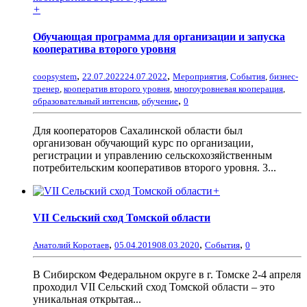
+
Обучающая программа для организации и запуска
кооператива второго уровня
,
,
coopsystem
22.07.2022
24.07.2022
Мероприятия
,
События
,
бизнес-
тренер
,
кооператив второго уровня
,
многоуровневая кооперация
,
,
образовательный интенсив
,
обучение
0
Для кооператоров Сахалинской области был
организован обучающий курс по организации,
регистрации и управлению сельскохозяйственным
потребительским кооперативов второго уровня. 3...
+
VII Сельский сход Томской области
,
,
,
Анатолий Коротаев
05.04.2019
08.03.2020
События
0
В Сибирском Федеральном округе в г. Томске 2-4 апреля
проходил VII Сельский сход Томской области – это
уникальная открытая...