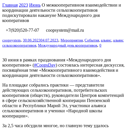
Главная
2023
Июнь
О межкооперативном взаимодействии и
координации деятельности сельхозкооперативов
подискутировали накануне Международного дня
кооперативов
+7(920)520-77-07
coopsystem@mail.ru
,
,
coopsystem
30.06.2023
04.07.2023
Мероприятия
,
События
,
альянс
,
альянс
,
сельхозкооперативов
,
Международный день кооперативов
0
30 июня в рамках празднования «Международного дня
кооперативов» (
#CoopsDay
) состоялась интересная дискуссия,
посвящённая теме «Межкооперативного взаимодействия и
координации деятельности сельхозкооперативов».
На площадке собрались практики — представители
действующих сельхозкооперативов, потребительских
кооперативов (обществ), руководители Центров компетенций
в сфере сельскохозяйственной кооперации Пензенской
области и Республики Марий Эл, участники альянса
сельхозкооперативов и ученики «Народной школы
кооперации».
За 2,5 часа обсудили многое, но главную тему удалось