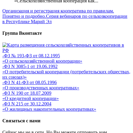
«Сельскохозяйственная кооперация как...
Организация и регистрация кооператива по правилам.
Понятно и подробно.
Серия вебинаров по сельхозкооперации
в Республике Марий Эл
Группа Вконтакте
-ФЗ № 193-ФЗ от 08.12.1995
«О сельскохозяйственной кооперации»
-ФЗ N 3085-1 от 19.06.1992
«О потребительской кооперации (потребительских обществах,
их союзах)»
-ФЗ N 41-ФЗ от 08.05.1996
«О производственных кооперативах»
-ФЗ N 190 от 18.07.2009
«О кредитной кооперации»
-ФЗ N 215 от 30.12.2004
«О жилищных накопительных кооперативах»
Связаться с нами
Сейчас мы не в сети. Но Вы можете отправить нам