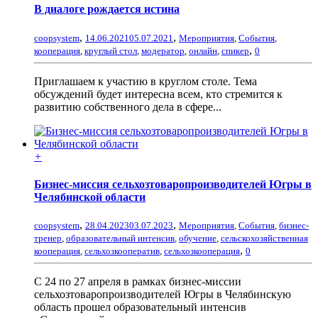
В диалоге рождается истина
,
,
coopsystem
14.06.2021
05.07.2021
Мероприятия
,
События
,
,
кооперация
,
круглый стол
,
модератор
,
онлайн
,
спикер
0
Приглашаем к участию в круглом столе. Тема
обсуждений будет интересна всем, кто стремится к
развитию собственного дела в сфере...
+
Бизнес-миссия сельхозтоваропроизводителей Югры в
Челябинской области
,
,
coopsystem
28.04.2023
03.07.2023
Мероприятия
,
События
,
бизнес-
тренер
,
образовательный интенсив
,
обучение
,
сельскохозяйственная
,
кооперация
,
сельхозкооператив
,
сельхозкооперация
0
С 24 по 27 апреля в рамках бизнес-миссии
сельхозтоваропроизводителей Югры в Челябинскую
область прошел образовательный интенсив