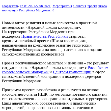
,
,
coopsystem
16.08.2021
27.08.2021
Мероприятия
,
События
,
проект
,
школа
,
кооперации Республика Мордовия
0
Новый виток развития и новые горизонты в проектной
деятельности «Народной школы кооперации».
На территории Республики Мордовия при
поддержке
Правительства Республики
стартовал
крупномасштабный проект «Школа кооперации»,
направленный на комплексное развитие территорий
Республики Мордовия и на помощь населению в создании
сельскохозяйственных кооперативов.
Проект республиканского масштаба и значения – это результат
сотрудничества «Народной школы кооперации» с
Российским
союзом сельской молодёжи
и
Центром компетенций
в сфере
сельскохозяйственной кооперации и поддержки фермеров
Республики Мордовия.
Программа проекта разработана и реализуется на основе
многолетнего опыта НШК, по методике поэтапного развития
сельскохозяйственной кооперации на отдельных территориях.
Цикл аналитических, образовательных и практических
мероприятий, направленных на помощь населению в