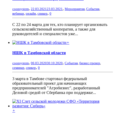
,
,
coopsystem
22.03.2021
23.03.2021
Мероприятия
,
События
,
,
вебинар
,
онлайн
,
спикер
0
С 22 по 24 марта для тех, кто планирует организовать
сельскохозяйственный кооператив, а также для
руководителей и специалистов уже...
+
НШК в Тамбовской области
,
,
coopsystem
06.03.2020
30.10.2020
События
,
бизнес-тренер
,
,
семинар
,
спикер
0
3 марта в Тамбове стартовал федеральный
образовательный проект для начинающих
предпринимателей "Агробизнес", разработанный
Деловой средой от Сбербанка при поддержке...
+