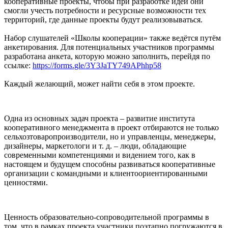
кооперативные проекты, чтобы при разработке идей они
смогли учесть потребности и ресурсные возможности тех
территорий, где данные проекты будут реализовываться.
Набор слушателей «Школы кооперации» также ведётся путём
анкетирования. Для потенциальных участников программы
разработана анкета, которую можно заполнить, перейдя по
ссылке:
https://forms.gle/3Y3JaTY749APhhp58
Каждый желающий, может найти себя в этом проекте.
Одна из основных задач проекта – развитие института
кооперативного менеджмента в проект отбираются не только
сельхозтоваропроизводители, но и управленцы, менеджеры,
дизайнеры, маркетологи и т. д. – люди, обладающие
современными компетенциями и видением того, как в
настоящем и будущем способны развиваться кооперативные
организации с командными и клиентоориентированными
ценностями.
Ценность образовательно-сопроводительной программы в
том, что в рамках проекта участники поэтапно погружаются в