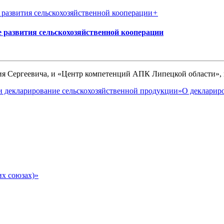
+
 развития сельскохозяйственной кооперации
ия Сергеевича, и «Центр компетенций АПК Липецкой области», 
и декларирование сельскохозяйственной продукции»
О декларир
их союзах)»