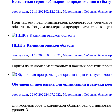
Бесплатная серия вебинаров по продвижению и сбыту
,
,
coopsystem
22.11.2021
02.12.2021
Мероприятия
,
События
,
бизнес-т
Приглашаем предпринимателей, кооператоров, сельхозто
областным фондом поддержки предпринимательства, цен
+
НШК в Калининградской области
,
,
coopsystem
21.12.2020
19.01.2021
Мероприятия
,
События
,
бизнес-т
Одним из наиболее масштабных и важных событий прошло
Обучающая программа для организации и запуска коо
,
,
coopsystem
22.07.2022
24.07.2022
Мероприятия
,
События
,
бизнес-т
Для кооператоров Сахалинской области был организован
уровня. 3...