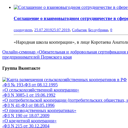
Соглашение о взаимовыгодном сотрудничестве в сфере
,
,
,
coopsystem
25.07.2019
25.07.2019
События
,
Без рубрики
0
«Народная школа кооперации», в лице Коротаева Анатол
Онлайн-семинар «Обязательная и добровольная сертификация 
предпринимателей Пермского края
Группа Вконтакте
-ФЗ № 193-ФЗ от 08.12.1995
«О сельскохозяйственной кооперации»
-ФЗ N 3085-1 от 19.06.1992
«О потребительской кооперации (потребительских обществах, 
-ФЗ N 41-ФЗ от 08.05.1996
«О производственных кооперативах»
-ФЗ N 190 от 18.07.2009
«О кредитной кооперации»
-ФЗ N 215 от 30.12.2004