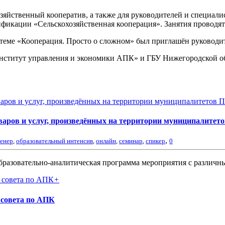
охозяйственный кооператив, а также для руководителей и специа
икации «Сельскохозяйственная кооперация». Занятия проводятс
по теме «Кооперация. Просто о сложном» был приглашён руково
ститут управления и экономики АПК» и ГБУ Нижегородской о
аров и услуг, произведённых на территории муниципалитето
,
ренер
,
образовательный интенсив
,
онлайн
,
семинар
,
спикер
0
бразовательно-аналитическая программа мероприятия с различных
+
 совета по АПК