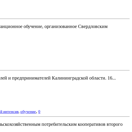
танционное обучение, организованное Свердловским
ей и предпринимателей Калининградской области. 16...
,
й интенсив
,
обучение
0
льскохозяйственным потребительским кооперативов второго