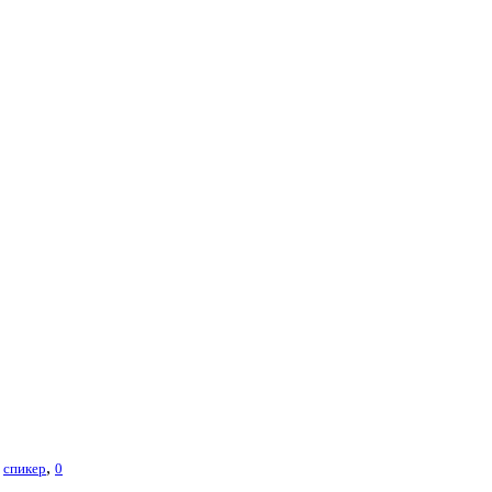
,
,
спикер
0