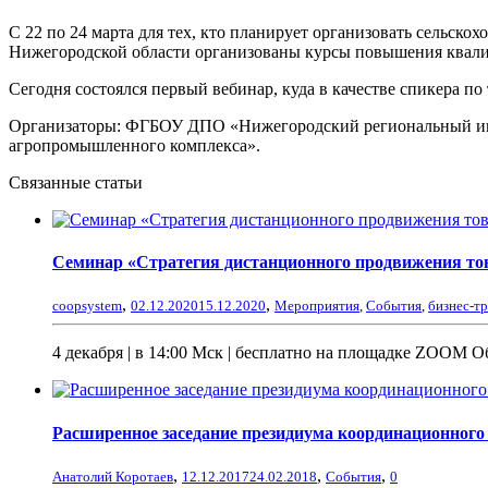
С 22 по 24 марта для тех, кто планирует организовать сельск
Нижегородской области организованы курсы повышения квалиф
Сегодня состоялся первый вебинар, куда в качестве спикера 
Организаторы: ФГБОУ ДПО «Нижегородский региональный ин
агропромышленного комплекса».
Связанные статьи
Семинар «Стратегия дистанционного продвижения тов
,
,
coopsystem
02.12.2020
15.12.2020
Мероприятия
,
События
,
бизнес-т
4 декабря | в 14:00 Мск | бесплатно на площадке ZOOM О
Расширенное заседание президиума координационного
,
,
,
Анатолий Коротаев
12.12.2017
24.02.2018
События
0