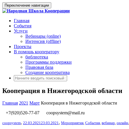
Переключение навигации
Главная
События
Услуги
Вебинары (online)
Интенсив (offline)
Проекты
В помощь кооператору
библиотека
Программы поддержки
Правовая база
Создание кооператива
Кооперация в Нижегородской области
Главная
2021
Март
Кооперация в Нижегородской области
+7(920)520-77-07
coopsystem@mail.ru
,
,
coopsystem
22.03.2021
23.03.2021
Мероприятия
,
События
,
вебинар
,
онлайн