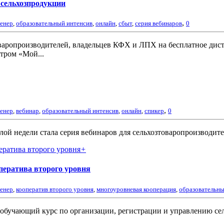
 сельхозпродукции
,
ренер
,
образовательный интенсив
,
онлайн
,
сбыт
,
серия вебинаров
0
варопроизводителей, владельцев КФХ и ЛПХ на бесплатное дис
тром «Мой...
,
ренер
,
вебинар
,
образовательный интенсив
,
онлайн
,
спикер
0
й недели стала серия вебинаров для сельхозтоваропроизводител
+
ператива второго уровня
ренер
,
кооператив второго уровня
,
многоуровневая кооперация
,
образовательны
 обучающий курс по организации, регистрации и управлению се