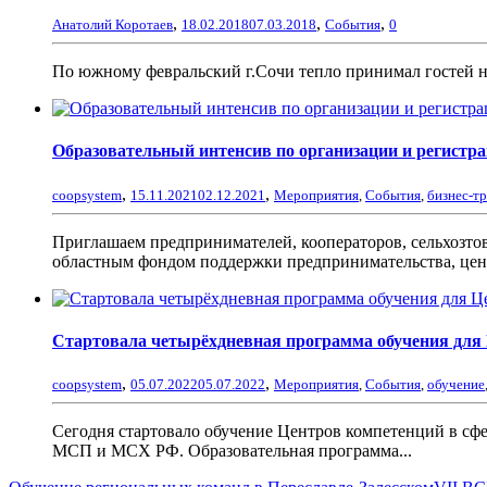
,
,
,
Анатолий Коротаев
18.02.2018
07.03.2018
События
0
По южному февральский г.Сочи тепло принимал гостей н
Образовательный интенсив по организации и регист
,
,
coopsystem
15.11.2021
02.12.2021
Мероприятия
,
События
,
бизнес-т
Приглашаем предпринимателей, кооператоров, сельхозто
областным фондом поддержки предпринимательства, цен
Стартовала четырёхдневная программа обучения для
,
,
coopsystem
05.07.2022
05.07.2022
Мероприятия
,
События
,
обучение
Сегодня стартовало обучение Центров компетенций в с
МСП и МСХ РФ. Образовательная программа...