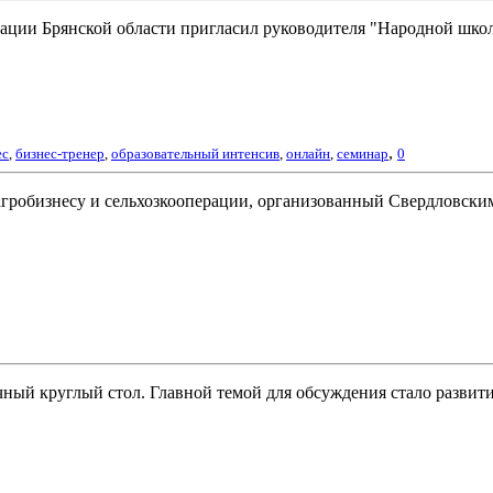
ации Брянской области пригласил руководителя "Народной школы
,
ес
,
бизнес-тренер
,
образовательный интенсив
,
онлайн
,
семинар
0
о агробизнесу и сельхозкооперации, организованный Свердловс
ый круглый стол. Главной темой для обсуждения стало развити