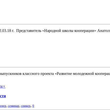
2.03.18 г. Представитель «Народной школы кооперации» Анатол
 выпускников классного проекта «Развитие молодежной коопера
+
сти
,
ренер
,
семинар
,
спикер
0