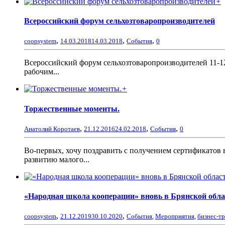
+
Всероссийский форум сельхозтоваропроизводителей
,
,
,
coopsystem
14.03.2018
14.03.2018
События
0
Всероссийский форум сельхозтоваропроизводителей 11-1
рабочим...
+
Торжественные моменты.
,
,
,
Анатолий Коротаев
21.12.2016
24.02.2018
События
0
Во-первых, хочу поздравить с получением сертификатов
развитию малого...
«Народная школа кооперации» вновь в Брянской обла
,
,
coopsystem
21.12.2019
30.10.2020
События
,
Мероприятия
,
бизнес-т