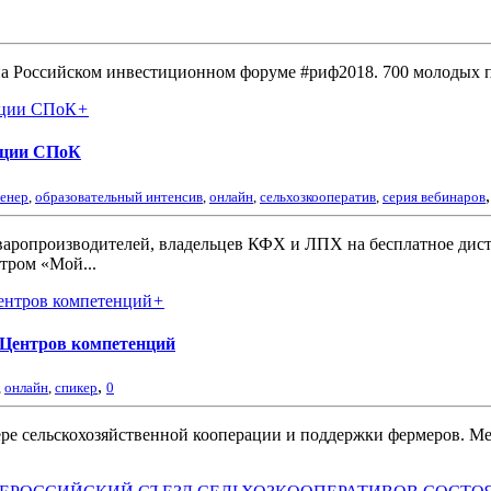
а Российском инвестиционном форуме #риф2018. 700 молодых п
+
рации СПоК
ренер
,
образовательный интенсив
,
онлайн
,
сельхозкооператив
,
серия вебинаров
варопроизводителей, владельцев КФХ и ЛПХ на бесплатное дис
тром «Мой...
+
 Центров компетенций
,
,
онлайн
,
спикер
0
фере сельскохозяйственной кооперации и поддержки фермеров.