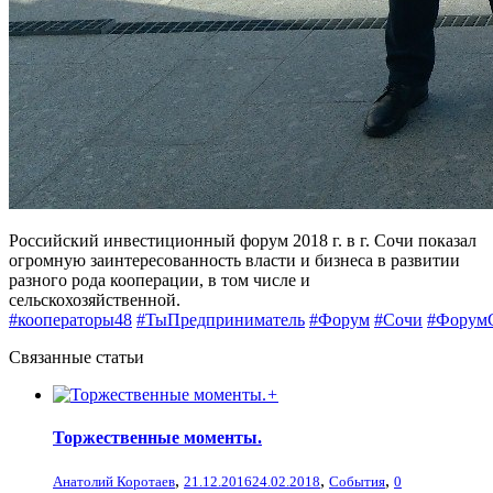
Российский инвестиционный форум 2018 г. в г. Сочи показал
огромную заинтересованность власти и бизнеса в развитии
разного рода кооперации, в том числе и
сельскохозяйственной.
#кооператоры48
#ТыПредприниматель
#Форум
#Сочи
#Форум
Связанные статьи
+
Торжественные моменты.
,
,
,
Анатолий Коротаев
21.12.2016
24.02.2018
События
0