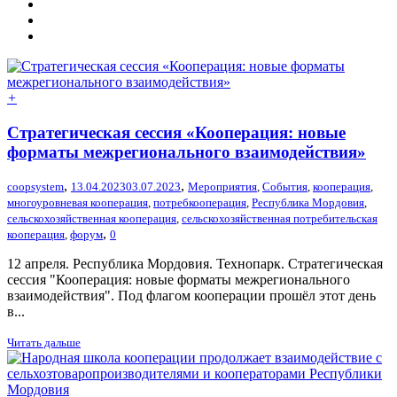
+
Стратегическая сессия «Кооперация: новые
форматы межрегионального взаимодействия»
,
,
coopsystem
13.04.2023
03.07.2023
Мероприятия
,
События
,
кооперация
,
многоуровневая кооперация
,
потребкооперация
,
Республика Мордовия
,
сельскохозяйственная кооперация
,
сельскохозяйственная потребительская
,
кооперация
,
форум
0
12 апреля. Республика Мордовия. Технопарк. Стратегическая
сессия "Кооперация: новые форматы межрегионального
взаимодействия". Под флагом кооперации прошёл этот день
в...
Читать дальше