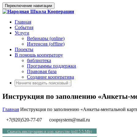
Переключение навигации
Главная
События
Услуги
Вебинары (online)
Интенсив (offline)
Проекты
В помощь кооператору
библиотека
Программы поддержки
Правовая база
Создание кооператива
Инструкция по заполнению «Анкеты-ме
Главная
Инструкция по заполнению «Анкеты-ментальной карты
+7(920)520-77-07
coopsystem@mail.ru
Скачать инструкцию в хор. качестве (pdf 5,5 Mb)