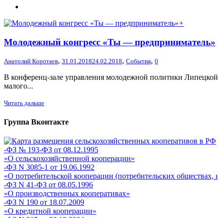
+
Молодежный конгресс «Ты — предприниматель»
,
,
,
Анатолий Коротаев
31.01.2018
24.02.2018
События
0
В конференц-зале управления молодежной политики Липецкой
малого...
Читать дальше
Группа Вконтакте
-ФЗ № 193-ФЗ от 08.12.1995
«О сельскохозяйственной кооперации»
-ФЗ N 3085-1 от 19.06.1992
«О потребительской кооперации (потребительских обществах, 
-ФЗ N 41-ФЗ от 08.05.1996
«О производственных кооперативах»
-ФЗ N 190 от 18.07.2009
«О кредитной кооперации»